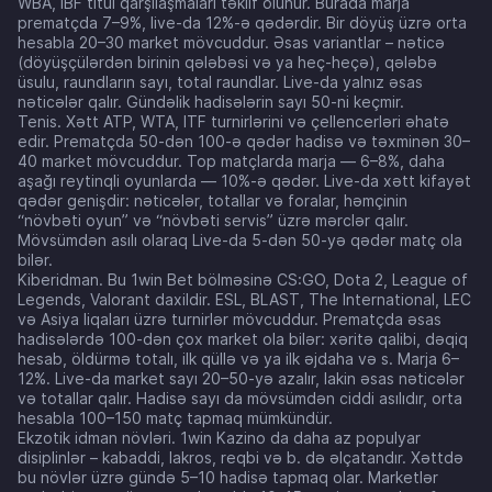
WBA, IBF titul qarşılaşmaları təklif olunur. Burada marja
prematçda 7–9%, live-da 12%-ə qədərdir. Bir döyüş üzrə orta
hesabla 20–30 market mövcuddur. Əsas variantlar – nəticə
(döyüşçülərdən birinin qələbəsi və ya heç-heçə), qələbə
üsulu, raundların sayı, total raundlar. Live-da yalnız əsas
nəticələr qalır. Gündəlik hadisələrin sayı 50-ni keçmir.
Tenis. Xətt ATP, WTA, ITF turnirlərini və çellencerləri əhatə
edir. Prematçda 50-dən 100-ə qədər hadisə və təxminən 30–
40 market mövcuddur. Top matçlarda marja — 6–8%, daha
aşağı reytinqli oyunlarda — 10%-ə qədər. Live-da xətt kifayət
qədər genişdir: nəticələr, totallar və foralar, həmçinin
“növbəti oyun” və “növbəti servis” üzrə mərclər qalır.
Mövsümdən asılı olaraq Live-da 5-dən 50-yə qədər matç ola
bilər.
Kiberidman. Bu 1win Bet bölməsinə CS:GO, Dota 2, League of
Legends, Valorant daxildir. ESL, BLAST, The International, LEC
və Asiya liqaları üzrə turnirlər mövcuddur. Prematçda əsas
hadisələrdə 100-dən çox market ola bilər: xəritə qalibi, dəqiq
hesab, öldürmə totalı, ilk qüllə və ya ilk əjdaha və s. Marja 6–
12%. Live-da market sayı 20–50-yə azalır, lakin əsas nəticələr
və totallar qalır. Hadisə sayı da mövsümdən ciddi asılıdır, orta
hesabla 100–150 matç tapmaq mümkündür.
Ekzotik idman növləri. 1win Kazino da daha az populyar
disiplinlər – kabaddi, lakros, reqbi və b. də əlçatandır. Xəttdə
bu növlər üzrə gündə 5–10 hadisə tapmaq olar. Marketlər