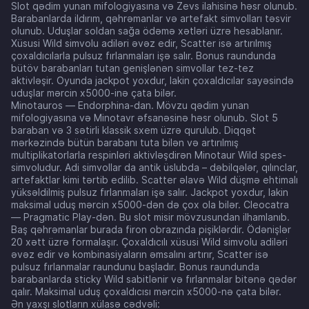
Slot qədim yunan mifologiyasına və Zevs ilahisinə həsr olunub.
Barabanlarda ildırım, qəhrəmanlar və artefakt simvolları təsvir
olunub. Uduşlar soldan sağa ödəmə xətləri üzrə hesablanır.
Xüsusi Wild simvolu adiləri əvəz edir, Scatter isə artırılmış
çoxaldıcılarla pulsuz fırlanmaları işə salır. Bonus raundunda
bütöv barabanları tutan genişlənən simvollar tez-tez
aktivləşir. Oyunda jackpot yoxdur, lakin çoxaldıcılar sayəsində
uduşlar mərcin x5000-inə çata bilər.
Minotauros — Endorphina-dan. Mövzu qədim yunan
mifologiyasına və Minotavr əfsanəsinə həsr olunub. Slot 5
baraban və 3 sətirli klassik sxem üzrə qurulub. Diqqət
mərkəzində bütün barabanı tuta bilən və artırılmış
multiplikatorlarla respinləri aktivləşdirən Minotaur Wild spes-
simvoludur. Adi simvollar da antik üslubda – dəbilqələr, qılınclar,
artefaktlar kimi tərtib edilib. Scatter əlavə Wild düşmə ehtimalı
yüksəldilmiş pulsuz fırlanmaları işə salır. Jackpot yoxdur, lakin
maksimal uduş mərcin x5000-dən də çox ola bilər. Cleocatra
— Pragmatic Play-dən. Bu slot misir mövzusundan ilhamlanıb.
Baş qəhrəmanlar burada firon obrazında pişiklərdir. Ödənişlər
20 xətt üzrə formalaşır. Çoxaldıcılı xüsusi Wild simvolu adiləri
əvəz edir və kombinasiyaların əmsalını artırır, Scatter isə
pulsuz fırlanmalar raundunu başladır. Bonus raundunda
barabanlarda sticky Wild sabitlənir və fırlanmalar bitənə qədər
qalır. Maksimal uduş çoxaldıcısı mərcin x5000-nə çata bilər.
Ən yaxşı slotların xülasə cədvəli: