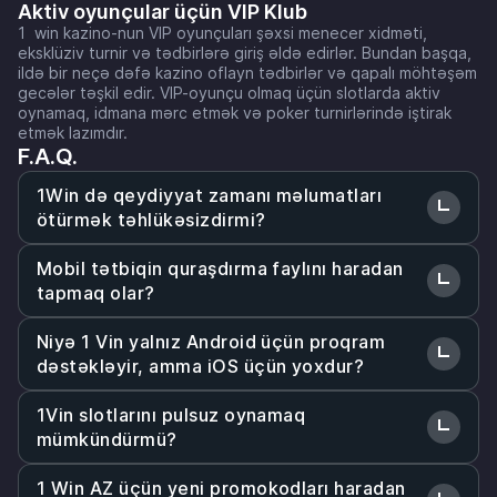
Aktiv oyunçular üçün VIP Klub
1 win kazino-nun VIP oyunçuları şəxsi menecer xidməti,
eksklüziv turnir və tədbirlərə giriş əldə edirlər. Bundan başqa,
ildə bir neçə dəfə kazino oflayn tədbirlər və qapalı möhtəşəm
gecələr təşkil edir. VIP-oyunçu olmaq üçün slotlarda aktiv
oynamaq, idmana mərc etmək və poker turnirlərində iştirak
etmək lazımdır.
F.A.Q.
1Win də qeydiyyat zamanı məlumatları
ötürmək təhlükəsizdirmi?
Bəli, qeydiyyat zamanı istifadəçilərin məlumatları SSL
Mobil tətbiqin quraşdırma faylını haradan
şifrələmə sistemi ilə qorunur. Platforma yalnız əsas
tapmaq olar?
məlumatları — telefon və e-poçt ünvanını tələb edir.
Pul çıxarışı üçün hesabın verifikasiyası lazımdır, bu
Android üçün rəsmi APK faylı 1 Win saytının əsas
zaman toplanan məlumatlar uzaq serverlərdə
Niyə 1 Vin yalnız Android üçün proqram
menyusunda və alt bölməsində mövcuddur. Sadəcə
saxlanılır, buna görə sızma riski minimumdur.
dəstəkləyir, amma iOS üçün yoxdur?
mobil cihazdan sayta daxil olun və faylı endirin. iOS
üçün ayrıca proqram yoxdur, lakin sayta sürətli giriş
1Win Azerbaycan oyun tətbiqi Android üçün
üçün əsas ekrana qısayol əlavə edə bilərsiniz.
1Vin slotlarını pulsuz oynamaq
əlçatandır, çünki bu sistemdə fayllarını qeyri-rəsmi
mümkündürmü?
mənbələrdən yükləmək mümkündür. iOS
platformasında isə App Store siyasəti yerli
Bəli, çoxsaylı oyun avtomatları demo rejimini
tənzimləyici lisenziyası olmayan qumar tətbiqlərinin
1 Win AZ üçün yeni promokodları haradan