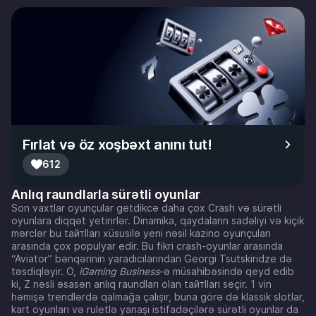
Fırlat və öz xoşbəxt anını tut!
612
Anlıq raundlarla sürətli oyunlar
Son vaxtlar oyunçular getdikcə daha çox Crash və sürətli
oyunlara diqqət yetirirlər. Dinamika, qaydaların sadəliyi və kiçik
mərclər bu tайтlları xüsusilə yeni nəsil kazino oyunçuları
arasında çox populyar edir. Bu fikri crash-oyunlar arasında
“Aviator” bənqərinin yaradıcılarından Georgi Tsutskiridze də
təsdiqləyir. O,
iGaming Business
-ə müsahibəsində qeyd edib
ki, Z nəsli əsasən anlıq raundları olan tайтlları seçir. 1 vin
həmişə trendlərdə qalmağa çalışır, buna görə də klassik slotlar,
kart oyunları və ruletlə yanaşı istifadəçilərə sürətli oyunlar da