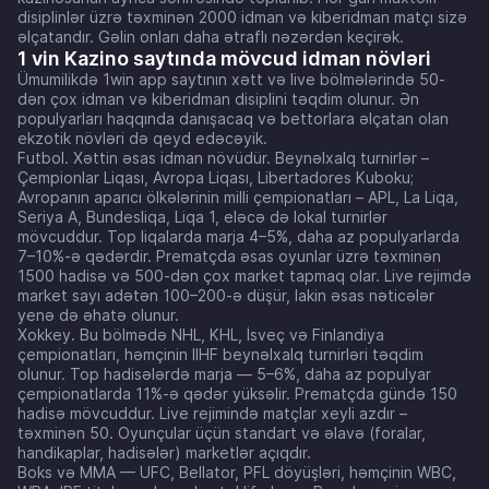
disiplinlər üzrə təxminən 2000 idman və kiberidman matçı sizə
əlçatandır. Gəlin onları daha ətraflı nəzərdən keçirək.
1 vin Kazino saytında mövcud idman növləri
Ümumilikdə 1win app saytının xətt və live bölmələrində 50-
dən çox idman və kiberidman disiplini təqdim olunur. Ən
populyarları haqqında danışacaq və bettorlara əlçatan olan
ekzotik növləri də qeyd edəcəyik.
Futbol. Xəttin əsas idman növüdür. Beynəlxalq turnirlər –
Çempionlar Liqası, Avropa Liqası, Libertadores Kuboku;
Avropanın aparıcı ölkələrinin milli çempionatları – APL, La Liqa,
Seriya A, Bundesliqa, Liqa 1, eləcə də lokal turnirlər
mövcuddur. Top liqalarda marja 4–5%, daha az populyarlarda
7–10%-ə qədərdir. Prematçda əsas oyunlar üzrə təxminən
1500 hadisə və 500-dən çox market tapmaq olar. Live rejimdə
market sayı adətən 100–200-ə düşür, lakin əsas nəticələr
yenə də əhatə olunur.
Xokkey. Bu bölmədə NHL, KHL, İsveç və Finlandiya
çempionatları, həmçinin IIHF beynəlxalq turnirləri təqdim
olunur. Top hadisələrdə marja — 5–6%, daha az populyar
çempionatlarda 11%-ə qədər yüksəlir. Prematçda gündə 150
hadisə mövcuddur. Live rejimində matçlar xeyli azdır –
təxminən 50. Oyunçular üçün standart və əlavə (foralar,
handikaplar, hadisələr) marketlər açıqdır.
Boks və MMA — UFC, Bellator, PFL döyüşləri, həmçinin WBC,