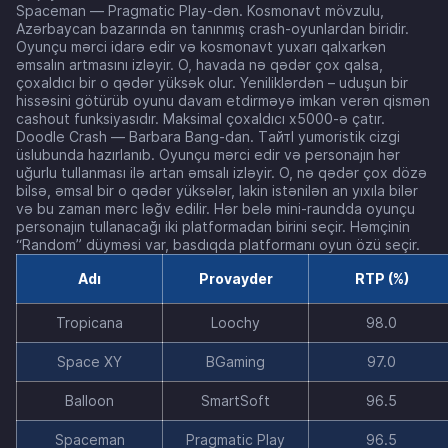
Spaceman — Pragmatic Play-dən. Kosmonavt mövzulu,
Azərbaycan bazarında ən tanınmış crash-oyunlardan biridir.
Oyunçu mərci idarə edir və kosmonavt yuxarı qalxarkən
əmsalın artmasını izləyir. O, havada nə qədər çox qalsa,
çoxaldıcı bir o qədər yüksək olur. Yeniliklərdən – uduşun bir
hissəsini götürüb oyunu davam etdirməyə imkan verən qismən
cashout funksiyasıdır. Maksimal çoxaldıcı x5000-ə çatır.
Doodle Crash — Barbara Bang-dan. Tайтl yumoristik cizgi
üslubunda hazırlanıb. Oyunçu mərci edir və personajın hər
uğurlu tullanması ilə artan əmsalı izləyir. O, nə qədər çox dözə
bilsə, əmsal bir o qədər yüksələr, lakin istənilən an yıxıla bilər
və bu zaman mərc ləğv edilir. Hər belə mini-raundda oyunçu
personajın tullanacağı iki platformadan birini seçir. Həmçinin
“Random” düyməsi var, basdıqda platformanı oyun özü seçir.
Adı
Provayder
RTP (%)
Tropicana
Loochy
98.0
Space XY
BGaming
97.0
Balloon
SmartSoft
96.5
Spaceman
Pragmatic Play
96.5