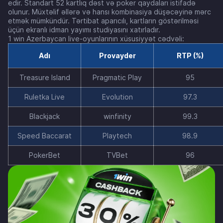
edir. Standart 52 kartlıq dəst və poker qaydaları istifadə
olunur. Müxtəlif əllərə və hansı kombinasiya düşəcəyinə mərc
etmək mümkündür. Tərtibat aparıcılı, kartların göstərilməsi
üçün ekranlı idman yayımı studiyasını xatırladır.
1 win Azerbaycan live-oyunlarının xüsusiyyət cədvəli:
Adı
Provayder
RTP (%)
Treasure Island
Pragmatic Play
95
Ruletka Live
Evolution
97.3
Blackjack
winfinity
99.3
Speed Baccarat
Playtech
98.9
PokerBet
TVBet
96