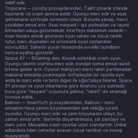
təklif edir.
Tropicana — Loochy provayderindən. Tайтl çimərlik stilində
hazırlanıb və crash-janrına aiddir. Oyunçu mərc edir və əsas
qəhrəmanın sörfinqlə sürməsini izləyir. Bununla yanaşı, mərci
çoxaldan əmsal artır. Əsas məqsəd – qız yıxılmadan və raund
bitmədən uduşu götürməkdir. İnterfeys maksimum sadədir –
əsas hissəni əmsalı göstərən oyun sahəsi və vizual tərkib
tutur, mərc düymələri və avtomatik oyun sazlamaları
mövcuddur. Sahənin yuxarı hissəsində əvvəlki raundların
nəticə siyahısı göstərilir.
Space XY — BGaming-dən. Kosmik estetikalı crash-oyun.
Oyunçu raketin startına mərc edir, bundan sonra əmsal raund
bitənə qədər artır. Oyunun mahiyyəti mərci raket partlamadan
maksimal əmsalda çıxarmaqdır. İstifadəçilər bir raunda eyni
anda iki mərc edə və birini digəri ilə sığortalaya bilərlər. Space
XY prinsipi və oyun imkanlarına görə Aviatoru çox xatırladır,
buna görə “təyyarə” xoşunuza gəlirsə, “raketi” də sınamağı
tövsiyə edirik.
Balloon — SmartSoft provayderindən. Balloon – mәrc
əmsalının hava şarının böyüməsindən asılı olduğu sürətli
oyundur. Oyunçu mərc edir və şarın böyüməsini izləyir, bu
zaman əmsal artır. Vaxtında dayandırılmasa, şar partlayır və
mərc yanır. Mexanika crash-oyunlar üçün standartdır. Unikal
adlandırıla bilən cəhətlər əsasən vizual tərtibat və musiqi
müşayiətidir.