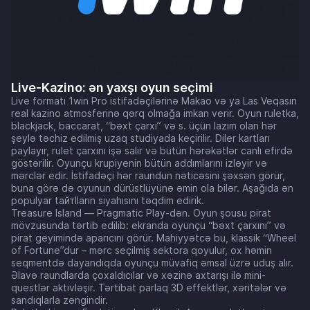
Live-Kazino: ən yaxşı oyun seçimi
Live formatı 1win Pro istifadəçilərinə Makao və ya Las Veqasın
real kazino atmosferinə qərq olmağa imkan verir. Oyun ruletka,
blackjack, baccarat, “bəxt çarxı” və s. üçün lazım olan hər
şeylə təchiz edilmiş uzaq studiyada keçirilir. Diler kartları
paylayır, rulet çarxını işə salır və bütün hərəkətlər canlı efirdə
göstərilir. Oyunçu krupiyenin bütün addımlarını izləyir və
mərclər edir. İstifadəçi hər raundun nəticəsini şəxsən görür,
buna görə də oyunun dürüstlüyünə əmin ola bilər. Aşağıda ən
populyar tайтlların siyahısını təqdim edirik.
Treasure Island — Pragmatic Play-dən. Oyun şousu pirat
mövzusunda tərtib edilib: ekranda oyunçu “bəxt çarxını” və
pirat geyimində aparıcını görür. Mahiyyətcə bu, klassik “Wheel
of Fortune”dur – mərc seçilmiş sektora qoyulur, ox həmin
seqmentdə dayandıqda oyunçu müvafiq əmsal üzrə uduş alır.
Əlavə raundlarda çoxaldıcılar və xəzinə axtarışı ilə mini-
questlər aktivləşir. Tərtibat parlaq 3D effektlər, xəritələr və
sandıqlarla zəngindir.