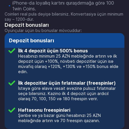
iPhone-da loyallıq kartını quraşdırmağa görə 100
1win Coins.
Coinləri real pula dəyişə bilərsiniz. Konvertasiya üçün minimum
say – 1200-dür.
Depozit bonusları
Oyunçular üçün bu bonuslar mövcuddur:
Depozit bonusları
İlk 4 depozit üçün 500% bonus
Hesabınızı minimum 25 AZN məbləğində artırın və ilk
depozit üçün +100%, növbəti depozitlər üçün isə
müvafiq olaraq +120%, +130% və +150% bonus əldə
edin.
İlk depozitlər üçün fırlatmalar (freespinlər)
İstəyə görə əlavə vəsait əvəzinə pulsuz fırlatmalar
seçə bilərsiniz. Kazino ilk 4 depozit üçün ardıcıl
olaraq 70, 100, 150 və 180 freespin verir.
Həftəsonu freespinləri
Şənbə və ya bazar günü hesabınızı 25 AZN
məbləğində artırın və 70 freespin qazanın.