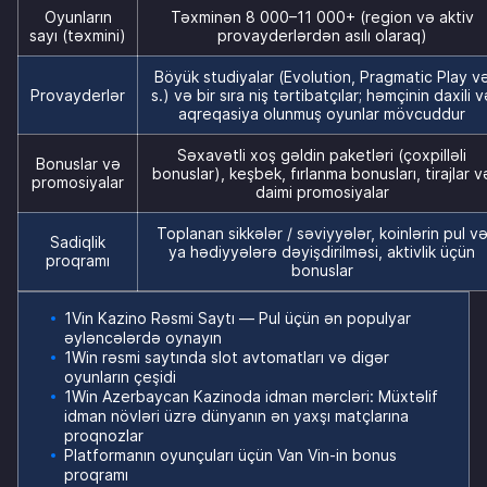
Oyunların
Təxminən 8 000–11 000+ (region və aktiv
sayı (təxmini)
provayderlərdən asılı olaraq)
Böyük studiyalar (Evolution, Pragmatic Play v
Provayderlər
s.) və bir sıra niş tərtibatçılar; həmçinin daxili v
aqreqasiya olunmuş oyunlar mövcuddur
Səxavətli xoş gəldin paketləri (çoxpilləli
Bonuslar və
bonuslar), keşbek, fırlanma bonusları, tirajlar v
promosiyalar
daimi promosiyalar
Toplanan sikkələr / səviyyələr, koinlərin pul v
Sadiqlik
ya hədiyyələrə dəyişdirilməsi, aktivlik üçün
proqramı
bonuslar
1Vin Kazino Rəsmi Saytı — Pul üçün ən populyar
əyləncələrdə oynayın
1Win rəsmi saytında slot avtomatları və digər
oyunların çeşidi
1Win Azerbaycan Kazinoda idman mərcləri: Müxtəlif
idman növləri üzrə dünyanın ən yaxşı matçlarına
proqnozlar
Platformanın oyunçuları üçün Van Vin-in bonus
proqramı