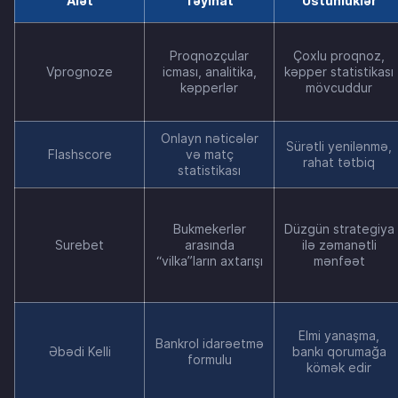
Alət
Təyinat
Üstünlüklər
Proqnozçular
Çoxlu proqnoz,
Vprognoze
icması, analitika,
kəpper statistikası
kəpperlər
mövcuddur
Onlayn nəticələr
Sürətli yenilənmə,
Flashscore
və matç
rahat tətbiq
statistikası
Bukmekerlər
Düzgün strategiya
Surebet
arasında
ilə zəmanətli
“vilka”ların axtarışı
mənfəət
Elmi yanaşma,
Bankrol idarəetmə
Əbədi Kelli
bankı qorumağa
formulu
kömək edir