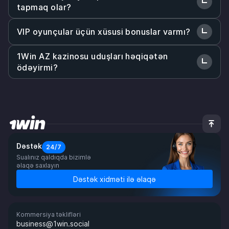
dəstəkləyir. İstifadəçi qeydiyyat və balans artırmadan
yayılmasını məhdudlaşdırır. Buna görə iPhone
tapmaq olar?
slotları işə sala bilər. Bu rejimdə real manatlar deyil,
istifadəçiləri yalnız brauzer vasitəsilə oynaya bilirlər.
virtual fişlər istifadə olunur. Demo versiyada bütün
Ən son promokodlar 1Win saytının “Aksiyalar”
funksiyalar aktivdir, lakin uduşların çıxarılması mümkün
VIP oyunçular üçün xüsusi bonuslar varmı?
bölməsində dərc olunur. Bundan əlavə, kazino onları
deyil.
sosial şəbəkə səhifələrində və rəsmi Telegram
Bəli, VIP klub üzvləri üçün artırılmış bonuslar və fərdi
kanalında paylaşır. E-poçt bildirişlərinə abunə olaraq
1Win AZ kazinosu uduşları həqiqətən
təkliflər nəzərdə tutulub. VIP oyunçular yüksəldilmiş
və push-bildirişləri aktivləşdirərək də bonus vauçer
ödəyirmi?
faizlə cashback, qapalı turnirlərə giriş və şəxsi
məlumatlarını əldə edə bilərsiniz.
menecer xidməti əldə edirlər. Həmçinin onlar üçün
Bəli, ödənişlər oyunçuların depozit yatırdığı
vaxtaşırı oflayn tədbirlər və lüks hədiyyə uduşları
kriptovalyuta cüzdanlarına həyata keçirilir. Vəsaitlər
təşkil olunur.
bir neçə dəqiqə və ya bir neçə saat ərzində
köçürülür. Pul çıxarmaq üçün oyunçu anketini
doldurmaq və qısa verifikasiya prosesindən keçmək
kifayətdir.
Dəstək
24/7
Sualınız qaldıqda bizimlə
əlaqə saxlayın
Dəstək xidməti ilə əlaqə
Kommersiya təklifləri
business@1win.social