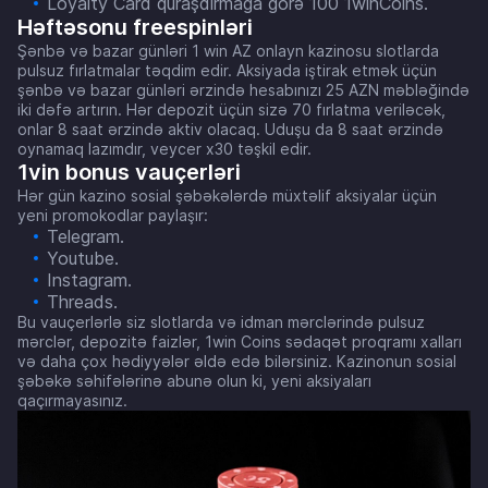
Loyalty Card quraşdırmağa görə 100 1winCoins.
Həftəsonu freespinləri
Şənbə və bazar günləri 1 win AZ onlayn kazinosu slotlarda
pulsuz fırlatmalar təqdim edir. Aksiyada iştirak etmək üçün
şənbə və bazar günləri ərzində hesabınızı 25 AZN məbləğində
iki dəfə artırın. Hər depozit üçün sizə 70 fırlatma veriləcək,
onlar 8 saat ərzində aktiv olacaq. Uduşu da 8 saat ərzində
oynamaq lazımdır, veycer х30 təşkil edir.
1vin bonus vauçerləri
Hər gün kazino sosial şəbəkələrdə müxtəlif aksiyalar üçün
yeni promokodlar paylaşır:
Telegram.
Youtube.
Instagram.
Threads.
Bu vauçerlərlə siz slotlarda və idman mərclərində pulsuz
mərclər, depozitə faizlər, 1win Coins sədaqət proqramı xalları
və daha çox hədiyyələr əldə edə bilərsiniz. Kazinonun sosial
şəbəkə səhifələrinə abunə olun ki, yeni aksiyaları
qaçırmayasınız.