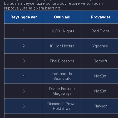
burada siz veycer üzrə bonusu dövr etdirə və sonradan
kriptovalyuta ilə çıxara bilərsiniz.
Reytinqdə yer
Oyun adı
Provayder
1
10,001 Nights
Red Tiger
2
10 Hot Hotfire
Yggdrasil
3
Thai Blossoms
Betsoft
Jack and the
4
NetEnt
Beanstalk
Divine Fortune
5
NetEnt
Megaways
Diamonds Power
6
Playson
Hold & win