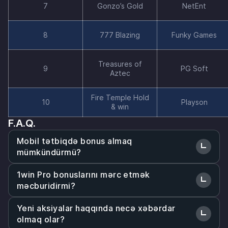
7
Gonzo’s Gold
NetEnt
8
777 Blazing
Funky Games
Treasures of
9
PG Soft
Aztec
Fire Temple Hold
10
Playson
& win
F.A.Q.
Mobil tətbiqdə bonus almaq
mümkündürmü?
Bəli, Android üçün nəzərdə tutulmuş oyun tətbiqi
1win Pro bonuslarını mərc etmək
rəsmi saytın bütün funksiyalarını dəstəkləyir.
məcburidirmi?
Hesabınızı artırın, vauçeri aktivləşdirin və ya digər
şərti yerinə yetirin — bonus avtomatik hesabınıza
Bu, kampaniyanın şərtlərindən asılıdır. Məsələn,
əlavə olunacaq.
Yeni aksiyalar haqqında necə xəbərdar
cashback və freebet-ləri mərc etmək lazım deyil, lakin
olmaq olar?
həftəsonu fırlanmaları (freespinlər) və xoş gəlmisiniz