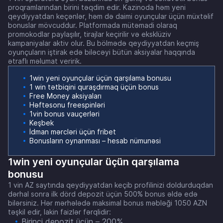
proqramlarından birini təqdim edir. Kazinoda həm yeni
qeydiyyatdan keçənlər, həm də daimi oyunçular üçün müxtəlif
bonuslar mövcuddur. Platformada mütəmadi olaraq
promokodlar paylaşılır, tirajlar keçirilir və eksklüziv
kampaniyalar aktiv olur. Bu bölmədə qeydiyyatdan keçmiş
oyunçuların iştirak edə biləcəyi bütün aksiyalar haqqında
ətraflı məlumat veririk.
1win yeni oyunçular üçün qarşılama bonusu
1 win tətbiqini quraşdırmaq üçün bonus
Free Money aksiyaları
Həftəsonu freespinləri
1vin bonus vauçerləri
Keşbek
İdman mərcləri üçün fribet
Bonusların oynanması – hesab nümunəsi
1win yeni oyunçular üçün qarşılama
bonusu
1 vin AZ saytında qeydiyyatdan keçib profilinizi doldurduqdan
dərhal sonra ilk dörd depozit üçün 500% bonus əldə edə
bilərsiniz. Hər mərhələdə maksimal bonus məbləği 1050 AZN
təşkil edir, lakin faizlər fərqlidir:
Birinci depozit üçün – 200%.