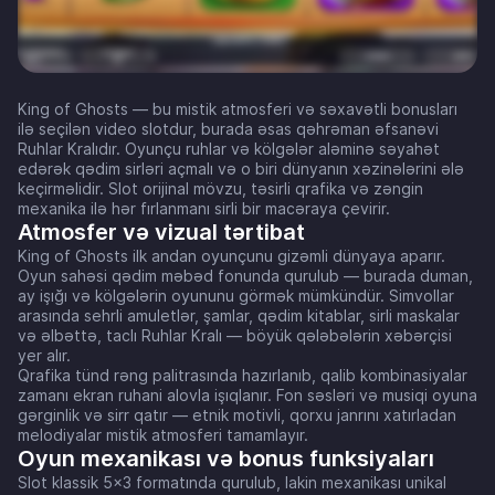
King of Ghosts — bu mistik atmosferi və səxavətli bonusları
ilə seçilən video slotdur, burada əsas qəhrəman əfsanəvi
Ruhlar Kralıdır. Oyunçu ruhlar və kölgələr aləminə səyahət
edərək qədim sirləri açmalı və o biri dünyanın xəzinələrini ələ
keçirməlidir. Slot orijinal mövzu, təsirli qrafika və zəngin
mexanika ilə hər fırlanmanı sirli bir macəraya çevirir.
Atmosfer və vizual tərtibat
King of Ghosts ilk andan oyunçunu gizəmli dünyaya aparır.
Oyun sahəsi qədim məbəd fonunda qurulub — burada duman,
ay işığı və kölgələrin oyununu görmək mümkündür. Simvollar
arasında sehrli amuletlər, şamlar, qədim kitablar, sirli maskalar
və əlbəttə, taclı Ruhlar Kralı — böyük qələbələrin xəbərçisi
yer alır.
Qrafika tünd rəng palitrasında hazırlanıb, qalib kombinasiyalar
zamanı ekran ruhani alovla işıqlanır. Fon səsləri və musiqi oyuna
gərginlik və sirr qatır — etnik motivli, qorxu janrını xatırladan
melodiyalar mistik atmosferi tamamlayır.
Oyun mexanikası və bonus funksiyaları
Slot klassik 5×3 formatında qurulub, lakin mexanikası unikal