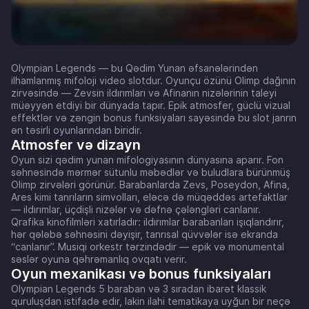
Olympian Legends — bu Qədim Yunan əfsanələrindən
ilhamlanmış mifoloji video slotdur. Oyunçu özünü Olimp dağının
zirvəsində — Zevsin ildırımları və Afinanın nizələrinin taleyi
müəyyən etdiyi bir dünyada tapır. Epik atmosfer, güclü vizual
effektlər və zəngin bonus funksiyaları sayəsində bu slot janrın
ən təsirli oyunlarından biridir.
Atmosfer və dizayn
Oyun sizi qədim yunan mifologiyasının dünyasına aparır. Fon
səhnəsində mərmər sütunlu məbədlər və buludlara bürünmüş
Olimp zirvələri görünür. Barabanlarda Zevs, Poseydon, Afina,
Ares kimi tanrıların simvolları, eləcə də müqəddəs artefaktlar
— ildırımlar, üçdişli nizələr və dəfnə çələngləri canlanır.
Qrafika kinofilmləri xatırladır: ildırımlar barabanları işıqlandırır,
hər qələbə səhnəsini dəyişir, tanrısal qüvvələr isə ekranda
“canlanır”. Musiqi orkestr tərzindədir — epik və monumental
səslər oyuna qəhrəmanlıq ovqatı verir.
Oyun mexanikası və bonus funksiyaları
Olympian Legends 5 baraban və 3 sıradan ibarət klassik
quruluşdan istifadə edir, lakin ilahi tematikaya uyğun bir neçə