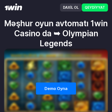
DAXIL OL
QEYDIYYAT
Məşhur oyun avtomatı 1win
Casino da ➥ Olympian
Legends
Demo Oyna